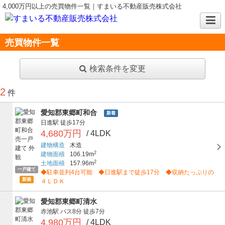
4,000万円以上の売買物件一覧｜すまいる不動産販売株式会社
売買物件一覧
検索条件を変更
2
件
愛知郡東郷町和合
新着
日進駅
徒歩17分
4,680万円
/ 4LDK
建物構造
木造
2
建物面積
106.19m
2
土地面積
157.96m
一戸建て
◆駐車並列4台可能 ◆日進駅まで徒歩17分 ◆収納たっぷりの
新築
４ＬＤＫ
愛知郡東郷町清水
赤池駅
バス8分
徒歩7分
4,980万円
/ 4LDK