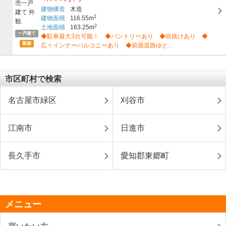
建物構造
木造
2
建物面積
116.55m
2
土地面積
163.25m
一戸建て
◆駐車最大3台可能！ ◆パントリーあり ◆吹抜けあり ◆
新築
広々インナーバルコニーあり ◆前面道路ゆと…
市区町村で検索
名古屋市緑区
刈谷市
江南市
日進市
長久手市
愛知郡東郷町
メニュー