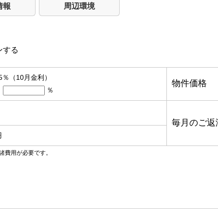
情報
周辺環境
ンする
85％（10月金利）
物件価格
％
毎月のご返
円
諸費用が必要です。