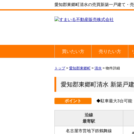
愛知郡東郷町清水の売買新築一戸建て・売家・
買いたい方
売りたい方
トップ
>
愛知郡東郷町
>
清水
>
物件詳細
愛知郡東郷町清水 新築戸
ポイント
◆駐車最大3台可能
沿線
最寄駅
名古屋市営地下鉄鶴舞線