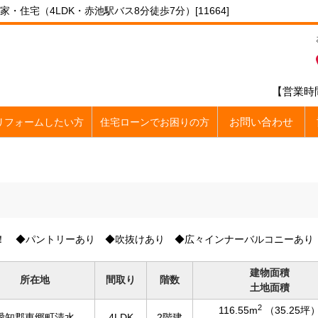
住宅（4LDK・赤池駅バス8分徒歩7分）[11664]
【営業時間
お問い合わせ
リフォームしたい方
住宅ローンでお困りの方
建
！ ◆パントリーあり ◆吹抜けあり ◆広々インナーバルコニーあり
建物面積
所在地
間取り
階数
土地面積
2
116.55m
（35.25坪
愛知郡東郷町清水
4LDK
2階建