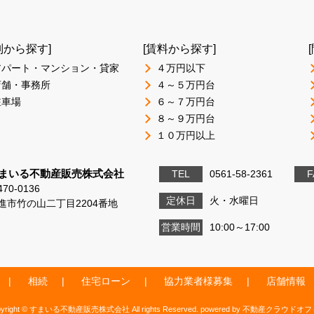
別から探す]
[賃料から探す]
アパート・マンション・貸家
４万円以下
店舗・事務所
４～５万円台
駐車場
６～７万円台
８～９万円台
１０万円以上
まいる不動産販売株式会社
TEL
0561-58-2361
F
70-0136
定休日
火・水曜日
進市竹の山二丁目2204番地
営業時間
10:00～17:00
相続
住宅ローン
協力業者様募集
店舗情報
pyright © すまいる不動産販売株式会社 All rights Reserved. powered by 不動産クラウドオ