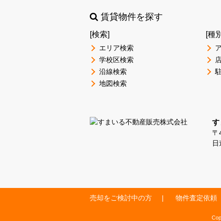
賃貸物件を探す
[検索]
[種
エリア検索
学校区検索
沿線検索
地図検索
す
〒4
日
売却をご検討中の方
物件査定依頼
Co