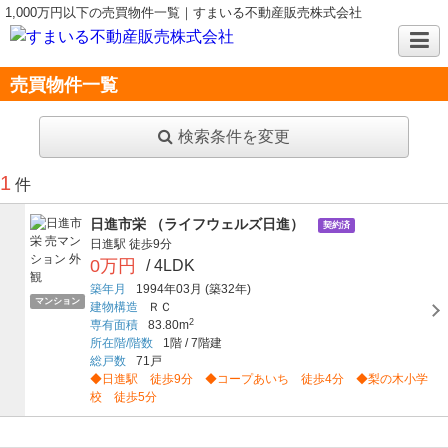
1,000万円以下の売買物件一覧｜すまいる不動産販売株式会社
売買物件一覧
検索条件を変更
1
件
日進市栄 （ライフウェルズ日進）
契約済
日進駅
徒歩9分
0万円
/ 4LDK
築年月
1994年03月
(築32年)
マンション
建物構造
ＲＣ
2
専有面積
83.80m
所在階/階数
1階
/
7階建
総戸数
71戸
◆日進駅 徒歩9分 ◆コープあいち 徒歩4分 ◆梨の木小学
校 徒歩5分