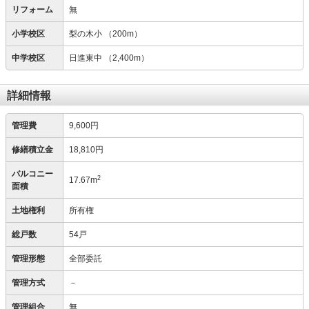
リフォーム
無
小学校区
梨の木小
（200m）
中学校区
日進東中
（2,400m）
詳細情報
管理費
9,600円
修繕積立金
18,810円
バルコニー
2
17.67m
面積
土地権利
所有権
総戸数
54戸
管理形態
全部委託
管理方式
－
管理組合
無