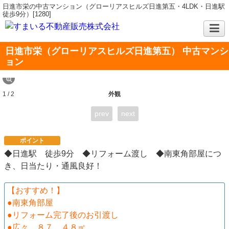
日進市栄の中古マンション（グローリアスヒルズ日進第五・4LDK・日進駅
徒歩9分）[1280]
日進市栄（グローリアスヒルズ日進第五） 中古マンシ
ョン
1 / 2
外観
prev
next
ポイント
◆日進駅 徒歩9分 ◆リフォーム渡し ◆南東角部屋につ
き、日当たり・通風良好！
【おすすめ！】
●南東角部屋
●リフォーム完了後のお引渡し
●広々 ８７．４８㎡