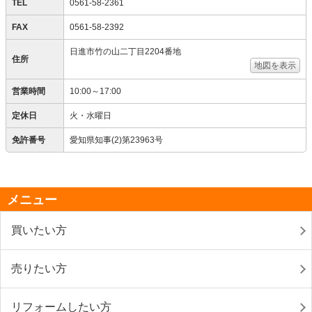
TEL
0561-58-2361
FAX
0561-58-2392
日進市竹の山二丁目2204番地
住所
地図を表示
営業時間
10:00～17:00
定休日
火・水曜日
免許番号
愛知県知事(2)第23963号
メニュー
買いたい方
売りたい方
リフォームしたい方