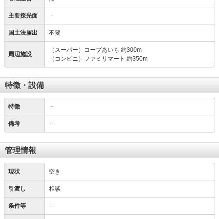
主要採光面
－
国土法届出
不要
（スーパー）コープあいち 約300m
周辺施設
（コンビニ）ファミリマート 約350m
特徴・設備
特徴
－
備考
－
管理情報
現状
空き
引渡し
相談
条件等
－