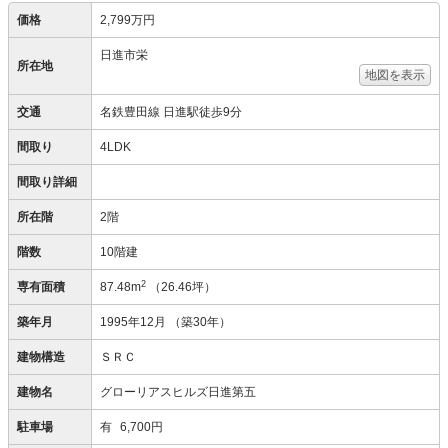
価格
2,799万円
日進市栄
所在地
地図を表示
交通
名鉄豊田線 日進駅徒歩9分
間取り
4LDK
間取り詳細
所在階
2階
階数
10階建
2
専有面積
87.48m
（26.46坪）
築年月
1995年12月
（築30年）
建物構造
ＳＲＣ
建物名
グローリアスヒルズ日進第五
駐車場
有
6,700円