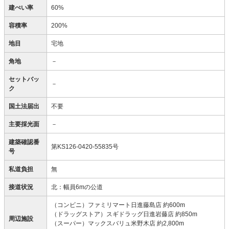
建ぺい率
60%
容積率
200%
地目
宅地
角地
－
セットバッ
－
ク
国土法届出
不要
主要採光面
－
建築確認番
第KS126-0420-55835号
号
私道負担
無
接道状況
北：幅員6mの公道
（コンビニ）ファミリマート日進藤島店 約600m
（ドラッグストア）スギドラッグ日進岩藤店 約850m
周辺施設
（スーパー）マックスバリュ米野木店 約2,800m