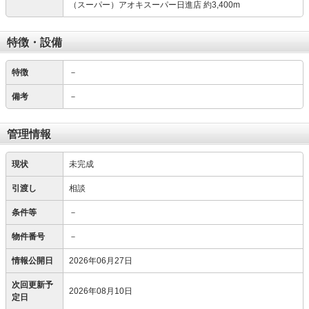
（スーパー）アオキスーパー日進店 約3,400m
特徴・設備
特徴
－
備考
－
管理情報
現状
未完成
引渡し
相談
条件等
－
物件番号
－
情報公開日
2026年06月27日
次回更新予
2026年08月10日
定日