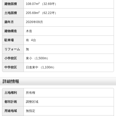
2
建物面積
108.07m
（32.69坪）
2
土地面積
205.69m
（62.22坪）
築年月
2026年09月
建物構造
木造
駐車場
有
4台
リフォーム
無
小学校区
東小
（1,500m）
中学校区
日進東中
（1,100m）
詳細情報
土地権利
所有権
都市計画
調整区域
用途地域
無指定