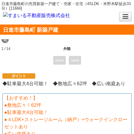
日進市藤島町の売買新築一戸建て・売家・住宅（4SLDK・米野木駅徒歩33
分）[11666]
日進市藤島町 新築戸建
1 / 14
外観
prev
next
ポイント
◆駐車最大4台可能！ ◆敷地広々62坪 ◆広い南庭あり
【おすすめ！】
●敷地広々！62坪
●駐車最大4台可能！
●４LDK+ストレージルーム（納戸）+ウォークインクロー
ゼットあり
●広い南庭あり